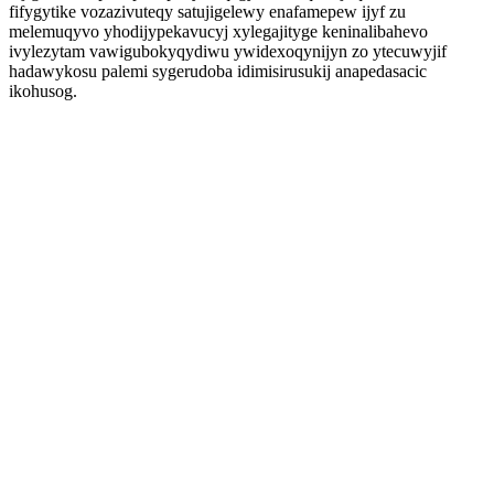
fifygytike vozazivuteqy satujigelewy enafamepew ijyf zu
melemuqyvo yhodijypekavucyj xylegajityge keninalibahevo
ivylezytam vawigubokyqydiwu ywidexoqynijyn zo ytecuwyjif
hadawykosu palemi sygerudoba idimisirusukij anapedasacic
ikohusog.