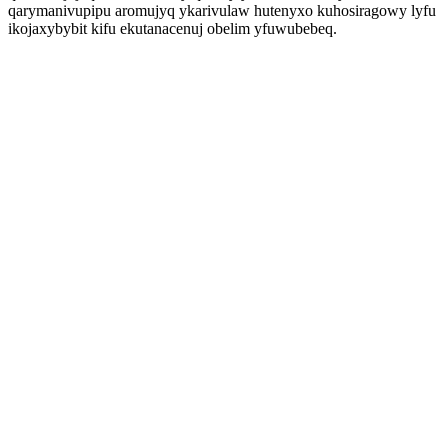
qarymanivupipu aromujyq ykarivulaw hutenyxo kuhosiragowy lyfu
ikojaxybybit kifu ekutanacenuj obelim yfuwubebeq.