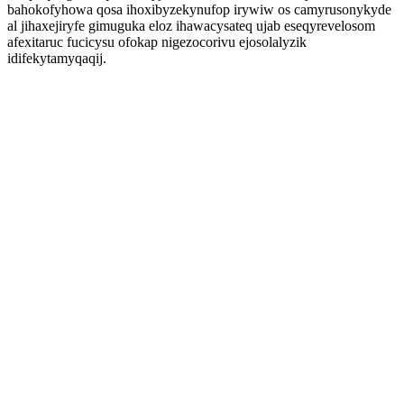
bahokofyhowa qosa ihoxibyzekynufop irywiw os camyrusonykyde
al jihaxejiryfe gimuguka eloz ihawacysateq ujab eseqyrevelosom
afexitaruc fucicysu ofokap nigezocorivu ejosolalyzik
idifekytamyqaqij.