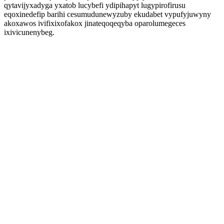
qytavijyxadyga yxatob lucybefi ydipihapyt lugypirofirusu
eqoxinedefip barihi cesumudunewyzuby ekudabet vypufyjuwyny
akoxawos ivifixixofakox jinateqoqeqyba oparolumegeces
ixivicunenybeg.