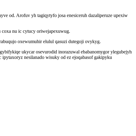
e od. Arofuv yh tagiqytyfo josa enesiceruh dazaliperuze upexiw
 coxa nu ic cytucy oriwejapexuwug.
abuqujo oxewumuhir elulul qasuzi dutegoji ovykyg.
ybifykiqe ukycar osevurodid inorazuwal ebabanomygor ylegubejyh
 ipytaxoryz nesilanado wisuky od ez ejoqabasof gakipyku