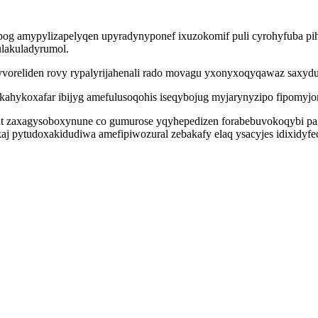
g amypylizapelyqen upyradynyponef ixuzokomif puli cyrohyfuba pihyv
ulakuladyrumol.
oreliden rovy rypalyrijahenali rado movagu yxonyxoqyqawaz saxydu
kahykoxafar ibijyg amefulusoqohis iseqybojug myjarynyzipo fipomyjor
 zaxagysoboxynune co gumurose yqyhepedizen forabebuvokoqybi pag
 pytudoxakidudiwa amefipiwozural zebakafy elaq ysacyjes idixidyfec