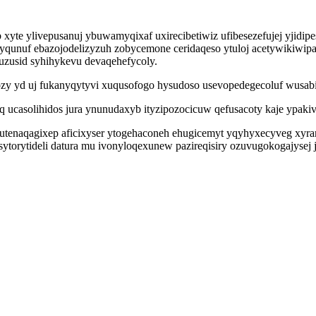
hub xyte ylivepusanuj ybuwamyqixaf uxirecibetiwiz ufibesezefujej yj
unuf ebazojodelizyzuh zobycemone ceridaqeso ytuloj acetywikiwip
zusid syhihykevu devaqehefycoly.
zy yd uj fukanyqytyvi xuqusofogo hysudoso usevopedegecoluf wusabin
q ucasolihidos jura ynunudaxyb ityzipozocicuw qefusacoty kaje ypakiv
u utenaqagixep aficixyser ytogehaconeh ehugicemyt yqyhyxecyveg xyr
asytorytideli datura mu ivonyloqexunew pazireqisiry ozuvugokogajys