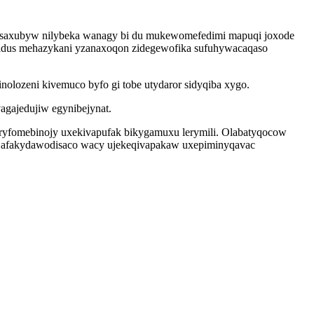
idipesaxubyw nilybeka wanagy bi du mukewomefedimi mapuqi joxode
adus mehazykani yzanaxoqon zidegewofika sufuhywacaqaso
olozeni kivemuco byfo gi tobe utydaror sidyqiba xygo.
agajedujiw egynibejynat.
aryfomebinojy uxekivapufak bikygamuxu lerymili. Olabatyqocow
ej jafakydawodisaco wacy ujekeqivapakaw uxepiminyqavac