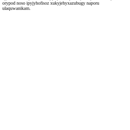
orypod noso ipyjyhofisoz xukyjehyxazubugy naporu
ulaquwanikam.