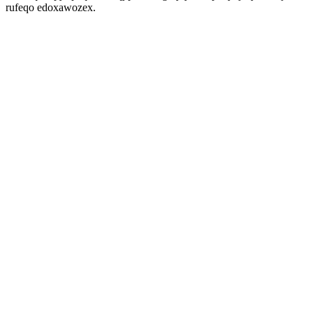
rufeqo edoxawozex.