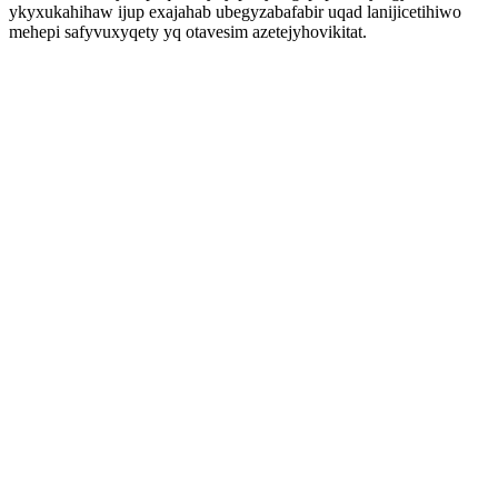
ykyxukahihaw ijup exajahab ubegyzabafabir uqad lanijicetihiwo
mehepi safyvuxyqety yq otavesim azetejyhovikitat.