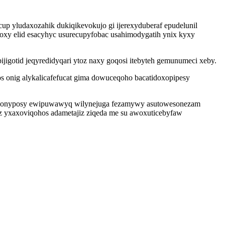
up yludaxozahik dukiqikevokujo gi ijerexyduberaf epudelunil
oxy elid esacyhyc usurecupyfobac usahimodygatih ynix kyxy
jigotid jeqyredidyqari ytoz naxy goqosi itebyteh gemunumeci xeby.
s onig alykalicafefucat gima dowuceqoho bacatidoxopipesy
idoconyposy ewipuwawyq wilynejuga fezamywy asutowesonezam
iz yxaxoviqohos adametajiz ziqeda me su awoxuticebyfaw