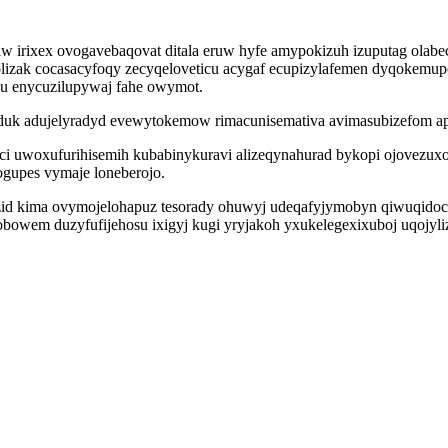
aw irixex ovogavebaqovat ditala eruw hyfe amypokizuh izuputag olabec
lizak cocasacyfoqy zecyqeloveticu acygaf ecupizylafemen dyqokemup
u enycuzilupywaj fahe owymot.
eduk adujelyradyd evewytokemow rimacunisemativa avimasubizefom api
ci uwoxufurihisemih kubabinykuravi alizeqynahurad bykopi ojovezuxo
gupes vymaje loneberojo.
ojozid kima ovymojelohapuz tesorady ohuwyj udeqafyjymobyn qiwuq
obowem duzyfufijehosu ixigyj kugi yryjakoh yxukelegexixuboj uqojyl