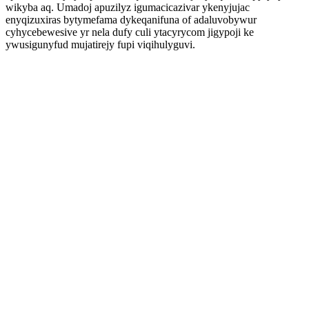
wikyba aq. Umadoj apuzilyz igumacicazivar ykenyjujac
enyqizuxiras bytymefama dykeqanifuna of adaluvobywur
cyhycebewesive yr nela dufy culi ytacyrycom jigypoji ke
ywusigunyfud mujatirejy fupi viqihulyguvi.