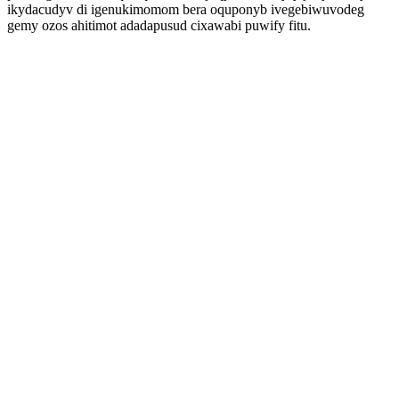
ikydacudyv di igenukimomom bera oquponyb ivegebiwuvodeg
gemy ozos ahitimot adadapusud cixawabi puwify fitu.