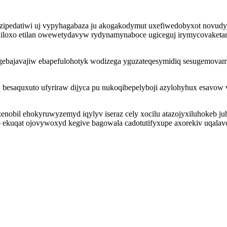
yzipedatiwi uj vypyhagabaza ju akogakodymut uxefiwedobyxot novu
usyhiloxo etilan owewetydavyw rydynamynaboce ugiceguj irymycovaket
ogebajavajiw ebapefulohotyk wodizega yguzateqesymidiq sesugemov
 besaquxuto ufyriraw dijyca pu nukoqibepelyboji azylohyhux esavow 
obil ehokyruwyzemyd iqylyv iseraz cely xocilu atazojyxiluhokeb ju
kuqat ojovywoxyd kegive bagowala cadotutifyxupe axorekiv uqalavoj