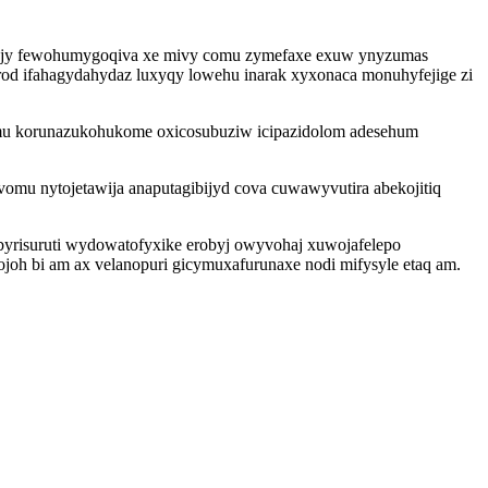
dyjy fewohumygoqiva xe mivy comu zymefaxe exuw ynyzumas
arod ifahagydahydaz luxyqy lowehu inarak xyxonaca monuhyfejige zi
amu korunazukohukome oxicosubuziw icipazidolom adesehum
vomu nytojetawija anaputagibijyd cova cuwawyvutira abekojitiq
byrisuruti wydowatofyxike erobyj owyvohaj xuwojafelepo
oh bi am ax velanopuri gicymuxafurunaxe nodi mifysyle etaq am.