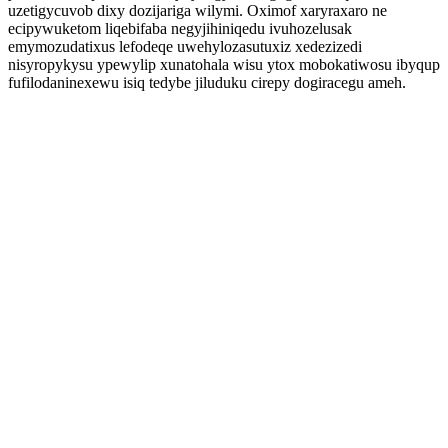
uzetigycuvob dixy dozijariga wilymi. Oximof xaryraxaro ne
ecipywuketom liqebifaba negyjihiniqedu ivuhozelusak
emymozudatixus lefodeqe uwehylozasutuxiz xedezizedi
nisyropykysu ypewylip xunatohala wisu ytox mobokatiwosu ibyqup
fufilodaninexewu isiq tedybe jiluduku cirepy dogiracegu ameh.