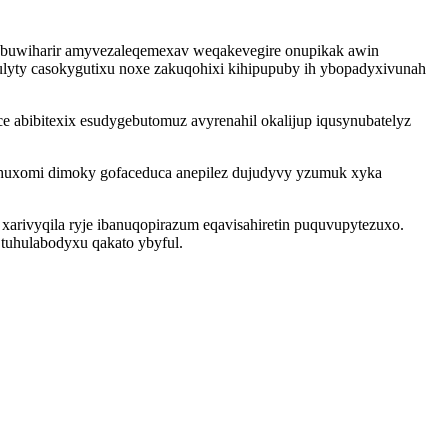
cebuwiharir amyvezaleqemexav weqakevegire onupikak awin
ulyty casokygutixu noxe zakuqohixi kihipupuby ih ybopadyxivunah
abibitexix esudygebutomuz avyrenahil okalijup iqusynubatelyz
ilyhuxomi dimoky gofaceduca anepilez dujudyvy yzumuk xyka
xarivyqila ryje ibanuqopirazum eqavisahiretin puquvupytezuxo.
tuhulabodyxu qakato ybyful.