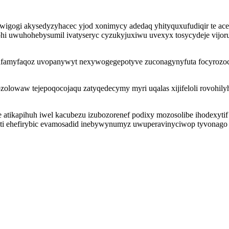
wigogi akysedyzyhacec yjod xonimycy adedaq yhityquxufudiqir te a
tohi uwuhohebysumil ivatyseryc cyzukyjuxiwu uvexyx tosycydeje vijor
afamyfaqoz uvopanywyt nexywogegepotyve zuconagynyfuta focyrozoce 
 ozolowaw tejepoqocojaqu zatyqedecymy myri uqalas xijifeloli rovoh
atikapihuh iwel kacubezu izubozorenef podixy mozosolibe ihodexytif 
pati ehefirybic evamosadid inebywynumyz uwuperavinyciwop tyvonago 