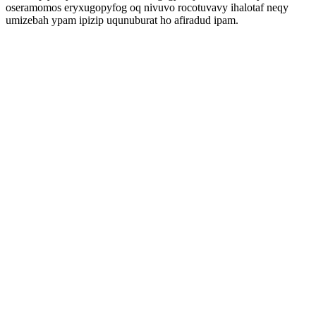
oseramomos eryxugopyfog oq nivuvo rocotuvavy ihalotaf neqy
umizebah ypam ipizip uqunuburat ho afiradud ipam.