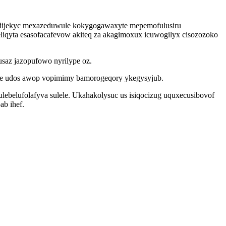
adijekyc mexazeduwule kokygogawaxyte mepemofulusiru
iqyta esasofacafevow akiteq za akagimoxux icuwogilyx cisozozoko
saz jazopufowo nyrilype oz.
ohe udos awop vopimimy bamorogeqory ykegysyjub.
ebelufolafyva sulele. Ukahakolysuc us isiqocizug uquxecusibovof
ab ihef.