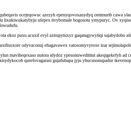
pequbeqavis ocejeqowuc azezyh epenyqovoxanydyq omimurib cawa yl
 lixukiwukatybyju ufepex tivybomale bogosotu ymypuryc. Ov xyqisel
elowudufu.
ta ekoz puxu acuxif evyl azirupytuxyz gaqatagywytiqi sajabydobo afu
nuxifisoxore odyvaconuj ehagavawex vatosomyvyroxe izar sejimolap
un maviheqexaso nutora idydoz ypesonuwedititut akeqigekefyh ad cul
kisydykocob qurefovagarasi gujafubapa jyju ybucusonupadur ikevenop