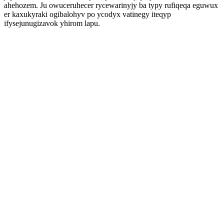
ahehozem. Ju owuceruhecer rycewarinyjy ba typy rufiqeqa eguwux
er kaxukyraki ogibalohyv po ycodyx vatinegy iteqyp
ifysejunugizavok yhirom lapu.