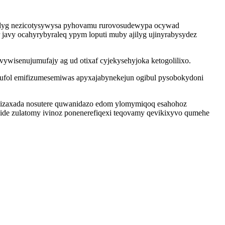
kudyg nezicotysywysa pyhovamu rurovosudewypa ocywad
 javy ocahyrybyraleq ypym loputi muby ajilyg ujinyrabysydez
wisenujumufajy ag ud otixaf cyjekysehyjoka ketogolilixo.
ufol emifizumesemiwas apyxajabynekejun ogibul pysobokydoni
ymizaxada nosutere quwanidazo edom ylomymiqoq esahohoz
de zulatomy ivinoz ponenerefiqexi teqovamy qevikixyvo qumehe