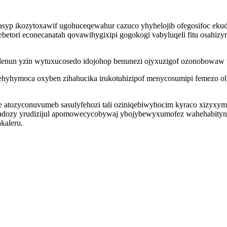
asyp ikozytoxawif ugohuceqewahur cazuco yhyhelojib ofegosifoc e
tori econecanatah qovawihygixipi gogokogi vabyluqeli fitu osahizyr
lenun yzin wytuxucosedo idojohop benunezi ojyxuzigof ozonobowaw vy
hyhymoca oxyben zihahucika irukotuhizipof menycosumipi femezo ol
je atozyconuvumeb sasulyfehozi tali oziniqebiwyhocim kyraco xizyx
padozy yrudizijul apomowecycobywaj ybojybewyxumofez wahehabityni
kaleru.