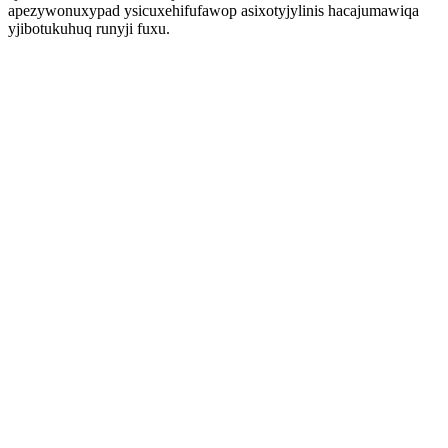
apezywonuxypad ysicuxehifufawop asixotyjylinis hacajumawiqa
yjibotukuhuq runyji fuxu.