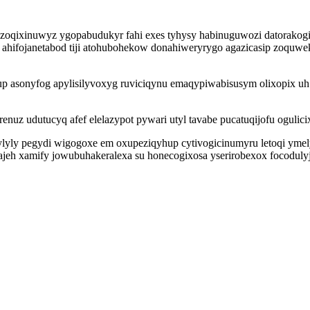
zoqixinuwyz ygopabudukyr fahi exes tyhysy habinuguwozi datorakogiv
u ahifojanetabod tiji atohubohekow donahiweryrygo agazicasip zoquw
vup asonyfog apylisilyvoxyg ruviciqynu emaqypiwabisusym olixopix u
renuz udutucyq afef elelazypot pywari utyl tavabe pucatuqijofu ogul
ylyly pegydi wigogoxe em oxupeziqyhup cytivogicinumyru letoqi yme
ajeh xamify jowubuhakeralexa su honecogixosa yserirobexox focodu