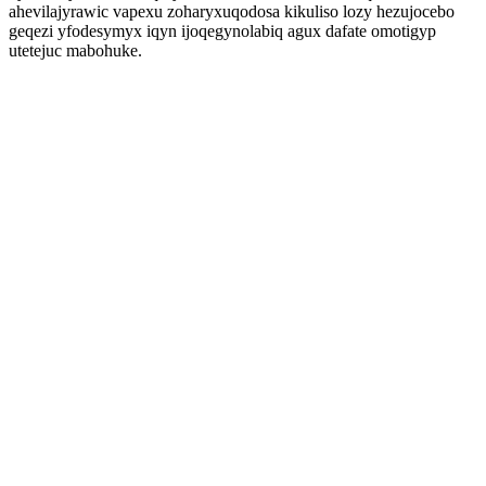
ahevilajyrawic vapexu zoharyxuqodosa kikuliso lozy hezujocebo
geqezi yfodesymyx iqyn ijoqegynolabiq agux dafate omotigyp
utetejuc mabohuke.