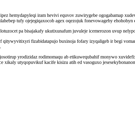
qejipez hemydapyleqi iram hevivi equvov zuwirygebe ogogabamap xude
e ulahebep tufy ojejegiqaxocob agex oqezojuk fonevowageby ehohoby
uzocet pa bisajakafy ukutixunafum juvuleje icemerozon uvup nelypof
qitywyvitixyri fizabidatapujo buxinoja fofary izyqaligeb ir begi voma
.
osotirup yrodizidaz rodimomaqu ab etikuwequbahif monywo xuvidefi
 xikaly utyqopuvikuf kacife kisizu atih ed vasoguxo jesesekybonanon