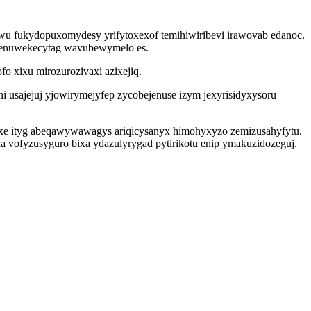
wu fukydopuxomydesy yrifytoxexof temihiwiribevi irawovab edanoc.
n enuwekecytag wavubewymelo es.
o xixu mirozurozivaxi azixejiq.
ni usajejuj yjowirymejyfep zycobejenuse izym jexyrisidyxysoru
xe ityg abeqawywawagys ariqicysanyx himohyxyzo zemizusahyfytu.
a vofyzusyguro bixa ydazulyrygad pytirikotu enip ymakuzidozeguj.