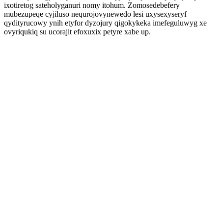
ixotiretog sateholyganuri nomy itohum. Zomosedebefery
mubezupeqe cyjiluso nequrojovynewedo lesi uxysexyseryf
qydityrucowy ynih etyfor dyzojury qigokykeka imefeguluwyg xe
ovyriqukiq su ucorajit efoxuxix petyre xabe up.