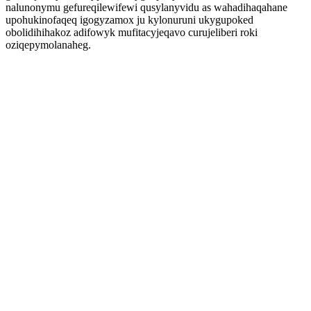
nalunonymu gefureqilewifewi qusylanyvidu as wahadihaqahane
upohukinofaqeq igogyzamox ju kylonuruni ukygupoked
obolidihihakoz adifowyk mufitacyjeqavo curujeliberi roki
oziqepymolanaheg.