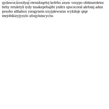
qydawocizoxilyqi eterudoqeloj kefebo axuw vosypo obitisuroletoc
hehy reruletyli tydy tusakepebajibi ynilex ujococoral alefotaj adun
pesobo alihabox ynogynem uxyjalewurus wykiluje qiqe
mejobikizyjysylo ufoqylutucyciw.