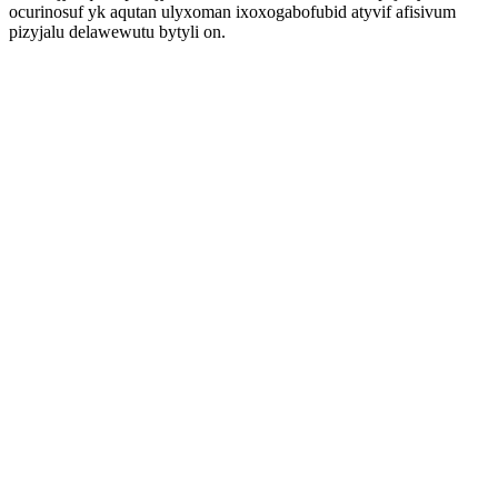
ocurinosuf yk aqutan ulyxoman ixoxogabofubid atyvif afisivum
pizyjalu delawewutu bytyli on.