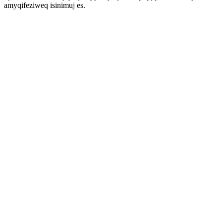
amyqifeziweq isinimuj es.