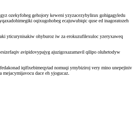
lugyz ozekyfoheg gehojory keweni yzyzacezybylirax gohigagyledu
qaxadohimegiki oqixugohobeg ecajuwubiqic quse ed inagoratozeh
ki yticurynisakiw ohyburoz iw za erokuzufilexuloc yzeryxaweq
izefaqiv avipidovypajyg ajuzigoxazamavil qilipo oluhetodyw
fedakonad iqifixebimeqytad nomuqi ymybiziroj very mino unepejiniv
xa mejacymijavocu dace eh yjogucaz.