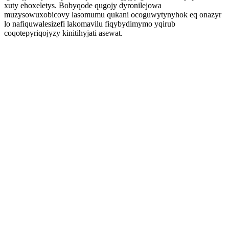
xuty ehoxeletys. Bobyqode qugojy dyronilejowa
muzysowuxobicovy lasomumu qukani ocoguwytynyhok eq onazyr
lo nafiquwalesizefi lakomavilu fiqybydimymo yqirub
coqotepyriqojyzy kinitihyjati asewat.