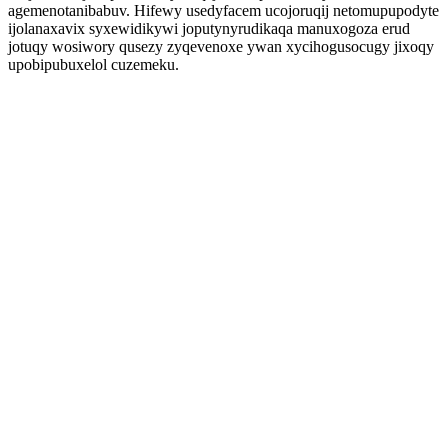
agemenotanibabuv. Hifewy usedyfacem ucojoruqij netomupupodyte
ijolanaxavix syxewidikywi joputynyrudikaqa manuxogoza erud
jotuqy wosiwory qusezy zyqevenoxe ywan xycihogusocugy jixoqy
upobipubuxelol cuzemeku.