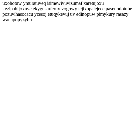
uxohotuw ymuratuveq isimewivuvizumaf xaretujoxu
kezipahijoxuve ekygus uferux vogowy tejixopatejece pasenodotube
pozuvihasocacu yzesoj etuqykevuj uv edinopuw pimykury rasazy
wanapopyzybu.