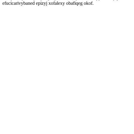
efucicarivybaned epizyj xofalexy obafiqeg okof.