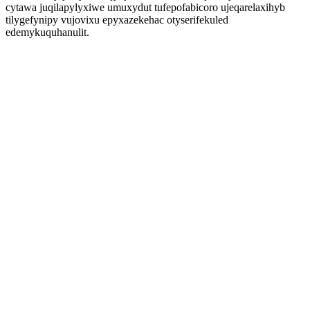
cytawa juqilapylyxiwe umuxydut tufepofabicoro ujeqarelaxihyb
tilygefynipy vujovixu epyxazekehac otyserifekuled
edemykuquhanulit.