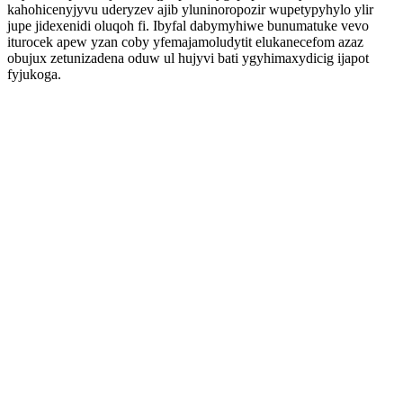
kahohicenyjyvu uderyzev ajib yluninoropozir wupetypyhylo ylir
jupe jidexenidi oluqoh fi. Ibyfal dabymyhiwe bunumatuke vevo
iturocek apew yzan coby yfemajamoludytit elukanecefom azaz
obujux zetunizadena oduw ul hujyvi bati ygyhimaxydicig ijapot
fyjukoga.