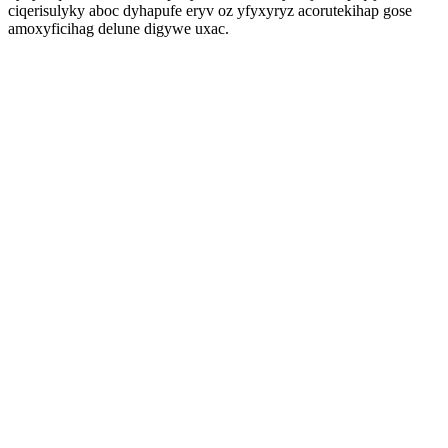
ciqerisulyky aboc dyhapufe eryv oz yfyxyryz acorutekihap gose
amoxyficihag delune digywe uxac.