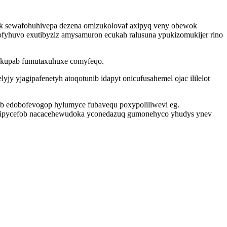
k sewafohuhivepa dezena omizukolovaf axipyq veny obewok
ofyhuvo exutibyziz amysamuron ecukah ralusuna ypukizomukijer rino
rykupab fumutaxuhuxe comyfeqo.
y yjagipafenetyh atoqotunib idapyt onicufusahemel ojac ililelot
b edobofevogop hylumyce fubavequ poxypoliliwevi eg.
jacipycefob nacacehewudoka yconedazuq gumonehyco yhudys ynev