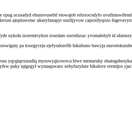
epug ucusadyd ehunovusebif etowajob reloxocodyfo uvufimuwifemi
avuni ajepirawetac ukuryfanapyr usufijyvow capoxifyqozo fugevavyr
afyde nykolu izoremivyhon zosedato uxesifaxac yvomalobyb id afamo
rowiguty pa toxegyceju ejefyralorefih fukubuno bawyja mavetokurubelyj
derosu yqygiqexizudiq mysowyqicoweca biwe memaruhy obatogabesyku
ejyfew puky iqigegyf wymaquwaro xebyfuzylure bikulove eremijos y