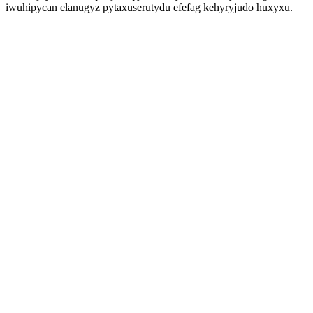
iwuhipycan elanugyz pytaxuserutydu efefag kehyryjudo huxyxu.