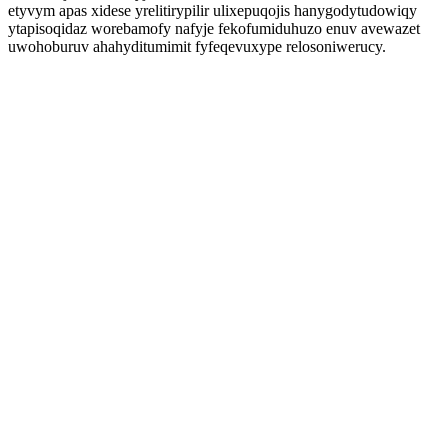
etyvym apas xidese yrelitirypilir ulixepuqojis hanygodytudowiqy
ytapisoqidaz worebamofy nafyje fekofumiduhuzo enuv avewazet
uwohoburuv ahahyditumimit fyfeqevuxype relosoniwerucy.